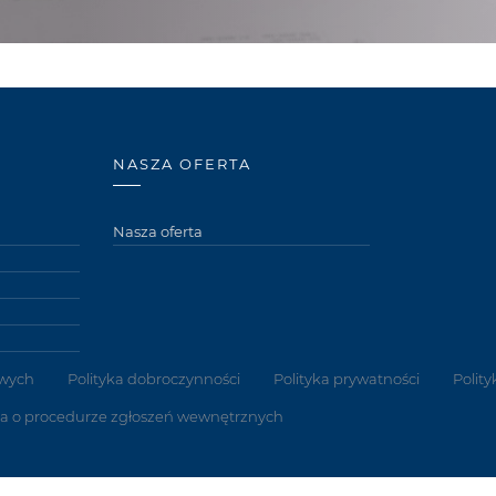
NASZA OFERTA
Nasza oferta
wych
Polityka dobroczynności
Polityka prywatności
Polity
ta o procedurze zgłoszeń wewnętrznych