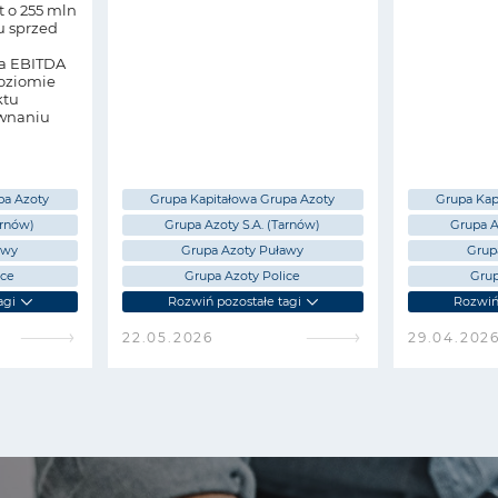
t o 255 mln
 sprzed
a EBITDA
poziomie
ktu
wnaniu
pa Azoty
Grupa Kapitałowa Grupa Azoty
Grupa Kap
arnów)
Grupa Azoty S.A. (Tarnów)
Grupa A
awy
Grupa Azoty Puławy
Grup
ice
Grupa Azoty Police
Grup
agi
Rozwiń pozostałe tagi
Rozwiń 
22.05.2026
29.04.202