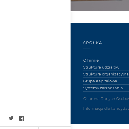
SPÓŁKA
O firmie
Struktura udziałów
Struktura organizacyjna
Grupa Kapitałowa
Systemy zarządzania
Ochrona Danych Osobo
Informacja dla kandyda