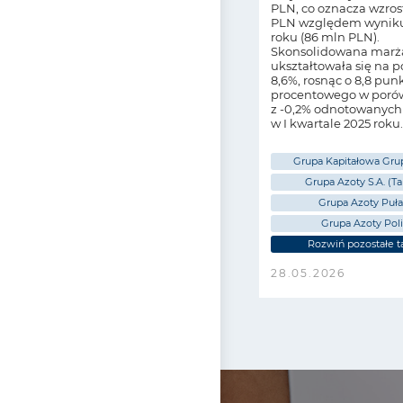
PLN, co oznacza wzros
PLN względem wyniku
roku (86 mln PLN).
Skonsolidowana marż
ukształtowała się na 
8,6%, rosnąc o 8,8 pun
procentowego w poró
z -0,2% odnotowanych
w I kwartale 2025 roku.
Grupa Kapitałowa Gru
Grupa Azoty S.A. (T
Grupa Azoty Puł
Grupa Azoty Pol
Rozwiń pozostałe t
28.05.2026