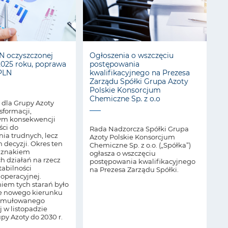
N oczyszczonej
Ogłoszenia o wszczęciu
025 roku, poprawa
postępowania
PLN
kwalifikacyjnego na Prezesa
Zarządu Spółki Grupa Azoty
Polskie Konsorcjum
Chemiczne Sp. z o.o
 dla Grupy Azoty
sformacji,
m konsekwencji
ści do
Rada Nadzorcza Spółki Grupa
a trudnych, lecz
Azoty Polskie Konsorcjum
 decyzji. Okres ten
Chemiczne Sp. z o.o. („Spółka”)
d znakiem
ogłasza o wszczęciu
h działań na rzecz
postępowania kwalifikacyjnego
abilności
na Prezesa Zarządu Spółki.
 operacyjnej.
em tych starań było
e nowego kierunku
ormułowanego
 w listopadzie
upy Azoty do 2030 r.