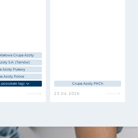
itałowa Grupa Azoty
zoty S.A. (Tarnów)
a Azoty Puławy
a Azoty Police
pozostałe tagi
Grupa Azoty PKCh
6
23.04.2026