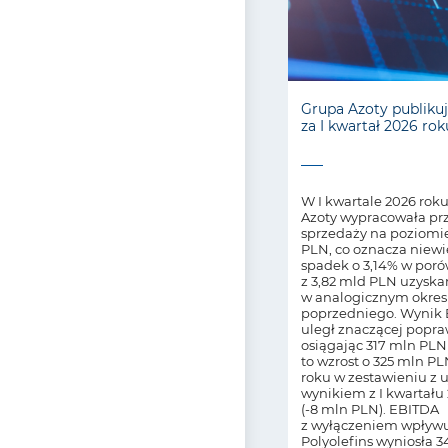
Grupa Azoty publikuj
za I kwartał 2026 rok
W I kwartale 2026 rok
Azoty wypracowała pr
sprzedaży na poziomi
PLN, co oznacza niewi
spadek o 3,14% w por
z 3,82 mld PLN uzysk
w analogicznym okres
poprzedniego. Wynik
uległ znaczącej popra
osiągając 317 mln PLN
to wzrost o 325 mln PL
roku w zestawieniu z
wynikiem z I kwartału
(-8 mln PLN). EBITDA
z wyłączeniem wpływ
Polyolefins wyniosła 3