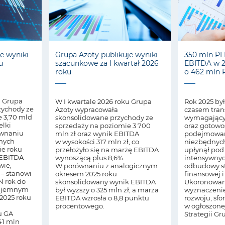
e wyniki
Grupa Azoty publikuje wyniki
350 mln PL
u
szacunkowe za I kwartał 2026
EBITDA w 2
roku
o 462 mln 
u Grupa
W I kwartale 2026 roku Grupa
Rok 2025 był
zychody ze
Azoty wypracowała
czasem tran
e 3,70 mld
skonsolidowane przychody ze
wymagający
elki
sprzedaży na poziomie 3 700
oraz gotowo
ównaniu
mln zł oraz wynik EBITDA
podejmowani
anych
w wysokości 317 mln zł, co
niezbędnych
ie roku
przełożyło się na marżę EBITDA
upłynął po
 EBITDA
wynoszącą plus 8,6%.
intensywnyc
wie,
W porównaniu z analogicznym
odbudowy st
 – stanowi
okresem 2025 roku
finansowej i
N rok do
skonsolidowany wynik EBITDA
Ukoronowani
 ujemnym
był wyższy o 325 mln zł, a marża
wyznaczeni
 2025 roku
EBITDA wzrosła o 8,8 punktu
rozwoju, sf
procentowego.
w ogłoszonej
u GA
Strategii Gr
41 mln